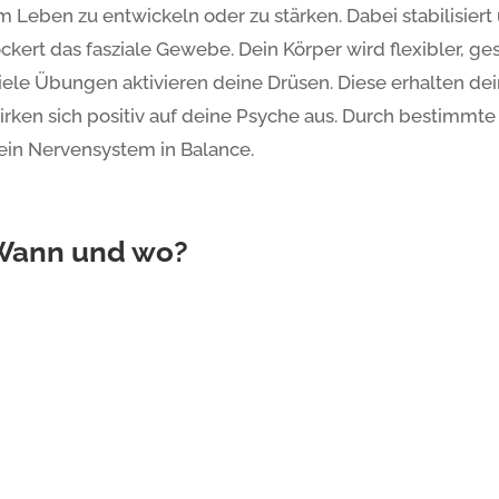
m Leben zu entwickeln oder zu stärken. Dabei stabilisier
ockert das fasziale Gewebe. Dein Körper wird flexibler, ge
iele Übungen aktivieren deine Drüsen. Diese erhalten d
irken sich positiv auf deine Psyche aus. Durch bestimmt
ein Nervensystem in Balance.
Wann und wo?
arlsruhe – Südstadt
Grünw
ienstag: 20:00 – 21:30 Uhr
Donner
itterstraße 11a, KiTa Rabennest, Karlsruhe
Kita V
61, 76