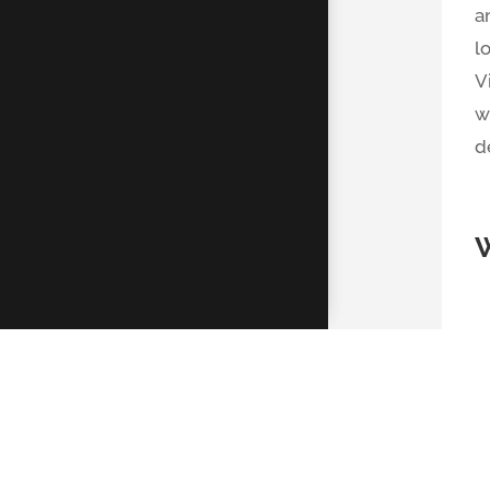
a
l
V
w
d
K
D
R