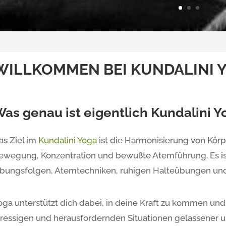
WILLKOMMEN BEI KUNDALINI 
as genau ist eigentlich Kundalini Y
as Ziel im
Kundalini Yoga
ist die Harmonisierung von Körp
ewegung, Konzentration und bewußte Atemführung. Es i
bungsfolgen, Atemtechniken, ruhigen Halteübungen und
oga unterstützt dich dabei, in deine Kraft zu kommen und d
tressigen und herausfordernden Situationen gelassener