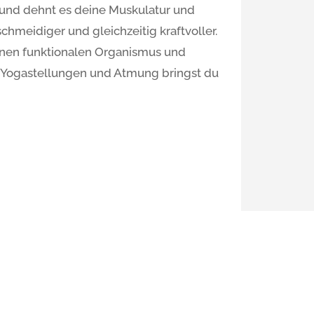
t und dehnt es deine Muskulatur und
schmeidiger und gleichzeitig kraftvoller.
einen funktionalen Organismus und
e Yogastellungen und Atmung bringst du
inkel
stag: 19:30 – 21:00 Uhr
illa Siebenschläfer, Durmersheimer Str.
185 Karlsruhe