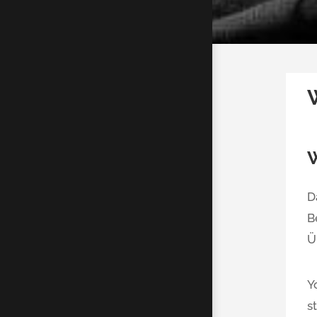
W
D
B
Ü
Y
s