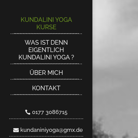
KUNDALINI YOGA
KUNDALINI YOGA
KURSE
KURSE
WAS IST DENN
WAS IST DENN
EIGENTLICH
EIGENTLICH
KUNDALINI YOGA ?
KUNDALINI YOGA ?
ÜBER MICH
ÜBER MICH
KONTAKT
KONTAKT
0177 3086715
0177 3086715
kundaniniyoga@gmx.de
kundaniniyoga@gmx.de