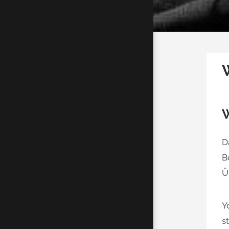
W
D
B
Ü
Y
s