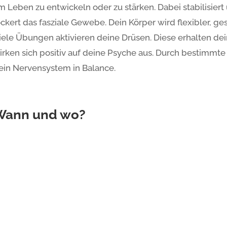
m Leben zu entwickeln oder zu stärken. Dabei stabilisier
ockert das fasziale Gewebe. Dein Körper wird flexibler, ge
iele Übungen aktivieren deine Drüsen. Diese erhalten d
irken sich positiv auf deine Psyche aus. Durch bestimmt
ein Nervensystem in Balance.
Wann und wo?
arlsruhe – Südstadt
Grünw
ienstag: 20:00 – 21:30 Uhr
Donner
itterstraße 11a, KiTa Rabennest, Karlsruhe
Kita V
61, 76