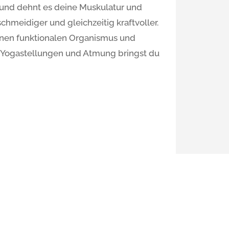
t und dehnt es deine Muskulatur und
schmeidiger und gleichzeitig kraftvoller.
einen funktionalen Organismus und
e Yogastellungen und Atmung bringst du
inkel
stag: 19:30 – 21:00 Uhr
illa Siebenschläfer, Durmersheimer Str.
185 Karlsruhe