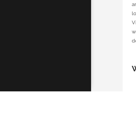
a
l
V
w
d
K
D
R