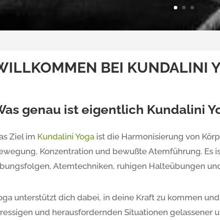
WILLKOMMEN BEI KUNDALINI 
as genau ist eigentlich Kundalini Y
as Ziel im
Kundalini Yoga
ist die Harmonisierung von Körp
ewegung, Konzentration und bewußte Atemführung. Es i
bungsfolgen, Atemtechniken, ruhigen Halteübungen und
oga unterstützt dich dabei, in deine Kraft zu kommen und d
tressigen und herausfordernden Situationen gelassener