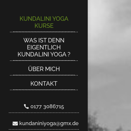
KUNDALINI YOGA
KUNDALINI YOGA
KURSE
KURSE
WAS IST DENN
WAS IST DENN
EIGENTLICH
EIGENTLICH
KUNDALINI YOGA ?
KUNDALINI YOGA ?
ÜBER MICH
ÜBER MICH
KONTAKT
KONTAKT
0177 3086715
0177 3086715
kundaniniyoga@gmx.de
kundaniniyoga@gmx.de