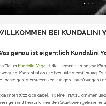
WILLKOMMEN BEI KUNDALINI 
as genau ist eigentlich Kundalini Y
as Ziel im
Kundalini Yoga
ist die Harmonisierung von Körp
ewegung, Konzentration und bewußte Atemführung. Es i
bungsfolgen, Atemtechniken, ruhigen Halteübungen und
oga unterstützt dich dabei, in deine Kraft zu kommen und d
tressigen und herausfordernden Situationen gelassener