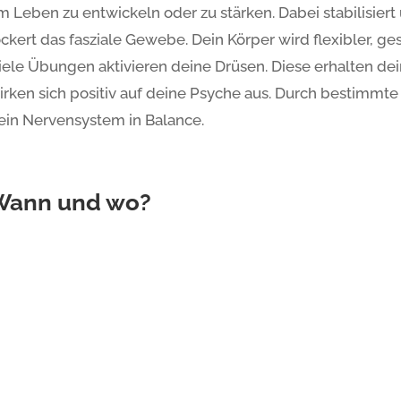
m Leben zu entwickeln oder zu stärken. Dabei stabilisier
ockert das fasziale Gewebe. Dein Körper wird flexibler, ge
iele Übungen aktivieren deine Drüsen. Diese erhalten d
irken sich positiv auf deine Psyche aus. Durch bestimmt
ein Nervensystem in Balance.
Wann und wo?
arlsruhe – Südstadt
Grünw
ienstag: 20:00 – 21:30 Uhr
Donner
itterstraße 11a, KiTa Rabennest, Karlsruhe
Kita V
61, 76