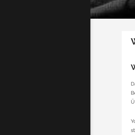
W
D
B
Ü
Y
s