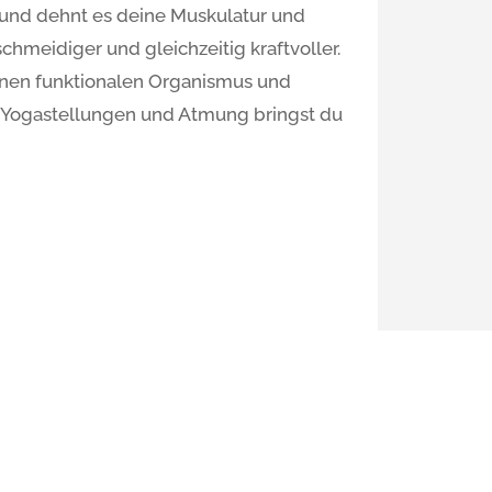
t und dehnt es deine Muskulatur und
schmeidiger und gleichzeitig kraftvoller.
einen funktionalen Organismus und
e Yogastellungen und Atmung bringst du
inkel
stag: 19:30 – 21:00 Uhr
illa Siebenschläfer, Durmersheimer Str.
185 Karlsruhe