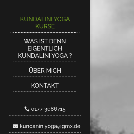
KUNDALINI YOGA
KUNDALINI YOGA
KURSE
KURSE
WAS IST DENN
WAS IST DENN
EIGENTLICH
EIGENTLICH
KUNDALINI YOGA ?
KUNDALINI YOGA ?
ÜBER MICH
ÜBER MICH
KONTAKT
KONTAKT
0177 3086715
0177 3086715
kundaniniyoga@gmx.de
kundaniniyoga@gmx.de