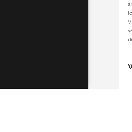
a
l
V
w
d
K
D
R