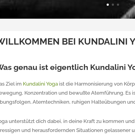
WILLKOMMEN BEI KUNDALINI 
as genau ist eigentlich Kundalini Y
as Ziel im
Kundalini Yoga
ist die Harmonisierung von Körp
ewegung, Konzentration und bewußte Atemführung. Es i
bungsfolgen, Atemtechniken, ruhigen Halteübungen und
oga unterstützt dich dabei, in deine Kraft zu kommen und d
tressigen und herausfordernden Situationen gelassener