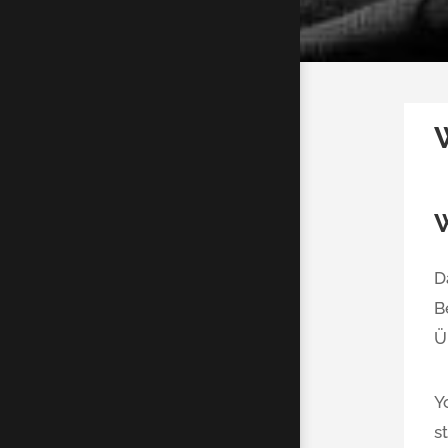
W
D
B
Ü
Y
s