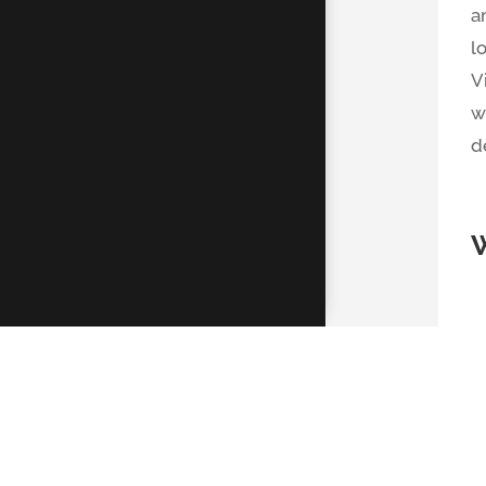
a
l
V
w
d
K
D
R