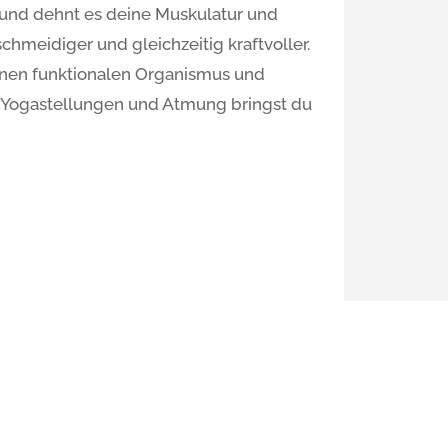
t und dehnt es deine Muskulatur und
schmeidiger und gleichzeitig kraftvoller.
einen funktionalen Organismus und
e Yogastellungen und Atmung bringst du
inkel
stag: 19:30 – 21:00 Uhr
illa Siebenschläfer, Durmersheimer Str.
185 Karlsruhe