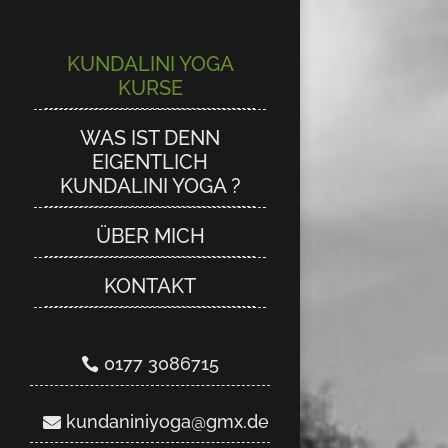
KUNDALINI YOGA
KUNDALINI YOGA
KURSE
KURSE
WAS IST DENN
WAS IST DENN
EIGENTLICH
EIGENTLICH
KUNDALINI YOGA ?
KUNDALINI YOGA ?
ÜBER MICH
ÜBER MICH
KONTAKT
KONTAKT
0177 3086715
0177 3086715
kundaniniyoga@gmx.de
kundaniniyoga@gmx.de