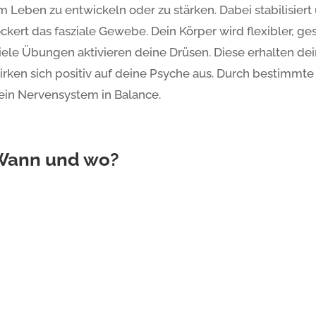
m Leben zu entwickeln oder zu stärken. Dabei stabilisier
ockert das fasziale Gewebe. Dein Körper wird flexibler, ge
iele Übungen aktivieren deine Drüsen. Diese erhalten d
irken sich positiv auf deine Psyche aus. Durch bestimmt
ein Nervensystem in Balance.
Wann und wo?
arlsruhe – Südstadt
Grünw
ienstag: 20:00 – 21:30 Uhr
Donner
itterstraße 11a, KiTa Rabennest, Karlsruhe
Kita V
61, 76