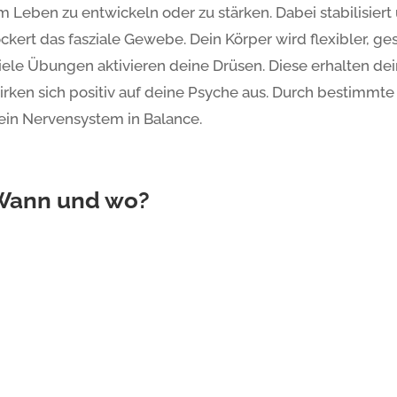
m Leben zu entwickeln oder zu stärken. Dabei stabilisier
ockert das fasziale Gewebe. Dein Körper wird flexibler, ge
iele Übungen aktivieren deine Drüsen. Diese erhalten d
irken sich positiv auf deine Psyche aus. Durch bestimmt
ein Nervensystem in Balance.
Wann und wo?
arlsruhe – Südstadt
Grünw
ienstag: 20:00 – 21:30 Uhr
Donner
itterstraße 11a, KiTa Rabennest, Karlsruhe
Kita V
61, 76