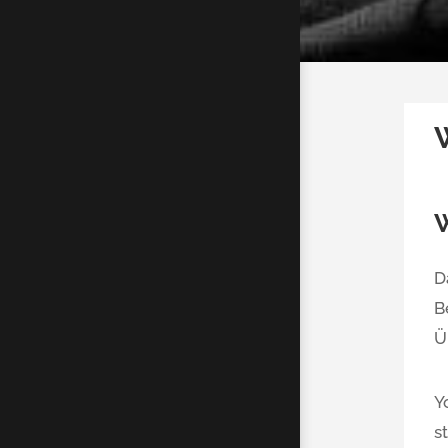
W
D
B
Ü
Y
s