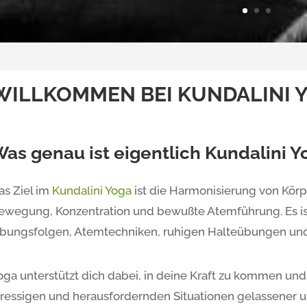
WILLKOMMEN BEI KUNDALINI 
as genau ist eigentlich Kundalini Y
as Ziel im
Kundalini Yoga
ist die Harmonisierung von Körp
ewegung, Konzentration und bewußte Atemführung. Es i
bungsfolgen, Atemtechniken, ruhigen Halteübungen und
oga unterstützt dich dabei, in deine Kraft zu kommen und d
tressigen und herausfordernden Situationen gelassener