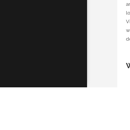
a
l
V
w
d
K
D
R