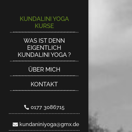
KUNDALINI YOGA
KUNDALINI YOGA
KURSE
KURSE
WAS IST DENN
WAS IST DENN
EIGENTLICH
EIGENTLICH
KUNDALINI YOGA ?
KUNDALINI YOGA ?
ÜBER MICH
ÜBER MICH
KONTAKT
KONTAKT
0177 3086715
0177 3086715
kundaniniyoga@gmx.de
kundaniniyoga@gmx.de