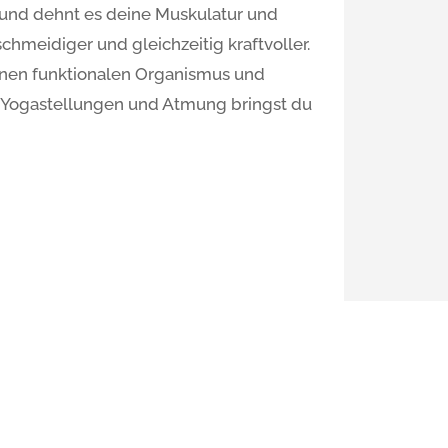
t und dehnt es deine Muskulatur und
schmeidiger und gleichzeitig kraftvoller.
einen funktionalen Organismus und
e Yogastellungen und Atmung bringst du
inkel
stag: 19:30 – 21:00 Uhr
illa Siebenschläfer, Durmersheimer Str.
185 Karlsruhe