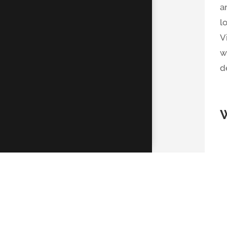
a
l
V
w
d
K
D
R