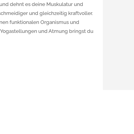
t und dehnt es deine Muskulatur und
schmeidiger und gleichzeitig kraftvoller.
einen funktionalen Organismus und
e Yogastellungen und Atmung bringst du
inkel
stag: 19:30 – 21:00 Uhr
illa Siebenschläfer, Durmersheimer Str.
185 Karlsruhe