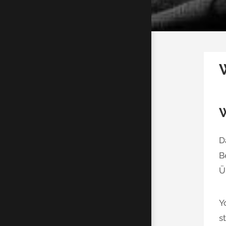
W
D
B
Ü
Y
s