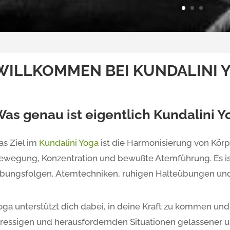
WILLKOMMEN BEI KUNDALINI 
as genau ist eigentlich Kundalini Y
as Ziel im
Kundalini Yoga
ist die Harmonisierung von Körp
ewegung, Konzentration und bewußte Atemführung. Es i
bungsfolgen, Atemtechniken, ruhigen Halteübungen und
oga unterstützt dich dabei, in deine Kraft zu kommen und d
tressigen und herausfordernden Situationen gelassener