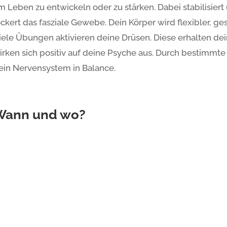
m Leben zu entwickeln oder zu stärken. Dabei stabilisier
ockert das fasziale Gewebe. Dein Körper wird flexibler, ge
iele Übungen aktivieren deine Drüsen. Diese erhalten d
irken sich positiv auf deine Psyche aus. Durch bestimmt
ein Nervensystem in Balance.
Wann und wo?
arlsruhe – Südstadt
Grünw
ienstag: 20:00 – 21:30 Uhr
Donner
itterstraße 11a, KiTa Rabennest, Karlsruhe
Kita V
61, 76