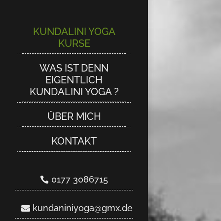
KUNDALINI YOGA
KUNDALINI YOGA
KURSE
KURSE
WAS IST DENN
WAS IST DENN
EIGENTLICH
EIGENTLICH
KUNDALINI YOGA ?
KUNDALINI YOGA ?
ÜBER MICH
ÜBER MICH
KONTAKT
KONTAKT
0177 3086715
0177 3086715
kundaniniyoga@gmx.de
kundaniniyoga@gmx.de