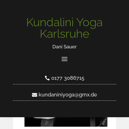
Kundalini Yoga
ÜBER MICH
Karlsruhe
Dani Sauer
0177 3086715
kundaniniyoga@gmx.de