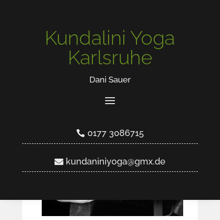
Kundalini Yoga
ÜBER MICH
Karlsruhe
Dani Sauer
0177 3086715
kundaniniyoga@gmx.de